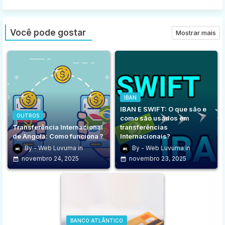
Você pode gostar
Mostrar mais
IBAN
IBAN E SWIFT: O que são e
OUTROS
como são usados em
Transferência Internacional
transferências
de Angola: Como funciona ?
Internacionais?
Web Luvuma
Web Luvuma
novembro 24, 2025
novembro 23, 2025
BANCO ATLÂNTICO