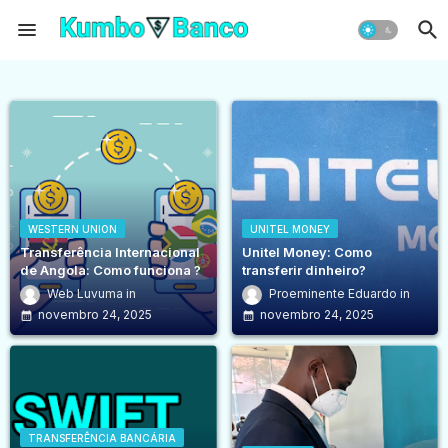
WESTERN UNION
UNITEL MONEY
Transferência Internacional
Unitel Money: Como
de Angola: Como funciona ?
transferir dinheiro?
Web Luvuma
Proeminente Eduardo
novembro 24, 2025
novembro 24, 2025
TRANSFERÊNCIA BANCÁRIA