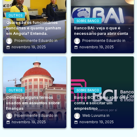
OUTROS
SOBRE BANCO
Quais são os funcionários
bancárias e quanto ganham
Banco BAI: veja o que é
em Angola? Entenda.
necessário para abrir conta
Proeminente Eduardo
Proeminente Eduardo
novembro 19, 2025
novembro 19, 2025
OUTROS
SOBRE BANCO
Conheça alguns termos
Banco BCI: Como abrir uma
usados em assuntos sobre
conta e solicitar um
finanças
empréstimo
Proeminente Eduardo
Web Luvuma
novembro 19, 2025
novembro 19, 2025