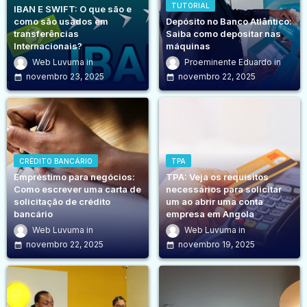
TUTORIAL
IBAN E SWIFT: O que são e
como são usados em
Depósito no Banco Atlântico:
transferências
Saiba como depositar nas
Internacionais?
máquinas
Web Luvuma
Proeminente Eduardo
novembro 23, 2025
novembro 22, 2025
CRÉDITO BANCÁRIO
TPA
Empréstimo para negócios:
TPA: Veja os requisitos
Como escrever uma carta de
necessários para solicitar
solicitação de crédito
um ao abrir uma conta
bancário
empresa em Angola
Web Luvuma
Web Luvuma
novembro 22, 2025
novembro 19, 2025